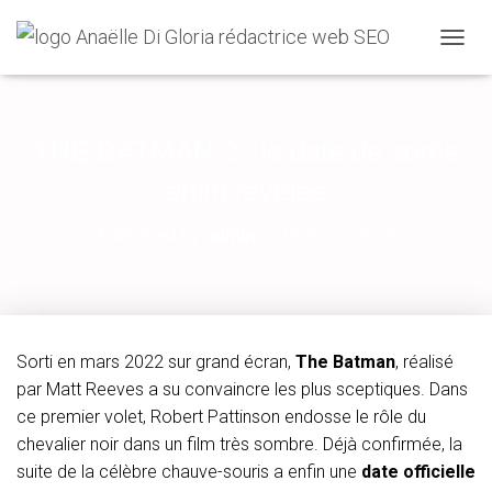
O
U
V
R
I
THE BATMAN 2 : la date de sortie
R
/
enfin révélée
F
E
Published by
admin
on
février 6, 2023
R
M
E
R
L
A
Sorti en mars 2022 sur grand écran,
The Batman
, réalisé
N
par Matt Reeves a su convaincre les plus sceptiques. Dans
A
V
ce premier volet, Robert Pattinson endosse le rôle du
I
chevalier noir dans un film très sombre. Déjà confirmée, la
G
suite de la célèbre chauve-souris a enfin une
date officielle
A