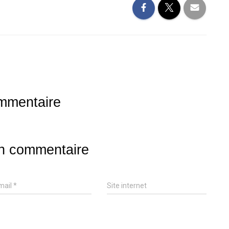
mmentaire
un commentaire
mail
*
Site internet