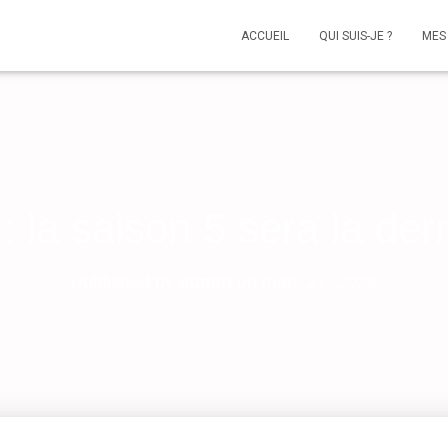
ACCUEIL
QUI SUIS-JE ?
MES
: la saison 5 sera la der
Published by
admin
on
mars 27, 2023