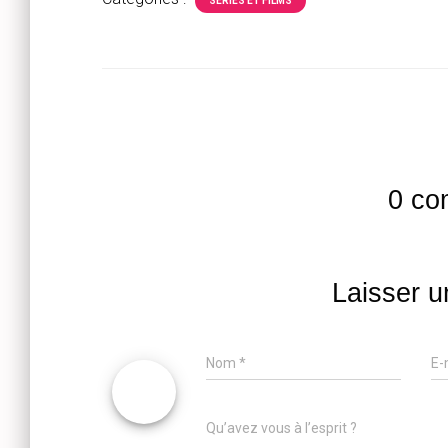
SÉRIES ET FILMS
0 co
Laisser 
Nom
*
E-
Qu’avez vous à l’esprit ?