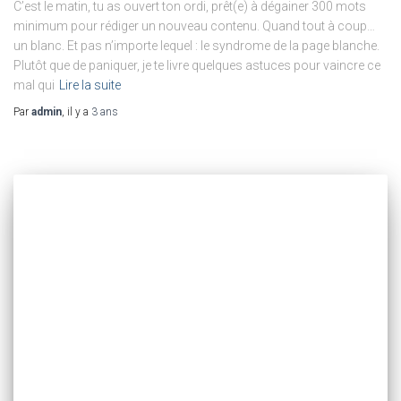
C’est le matin, tu as ouvert ton ordi, prêt(e) à dégainer 300 mots
minimum pour rédiger un nouveau contenu. Quand tout à coup…
un blanc. Et pas n’importe lequel : le syndrome de la page blanche.
Plutôt que de paniquer, je te livre quelques astuces pour vaincre ce
mal qui
Lire la suite
Par
admin
, il y a
3 ans