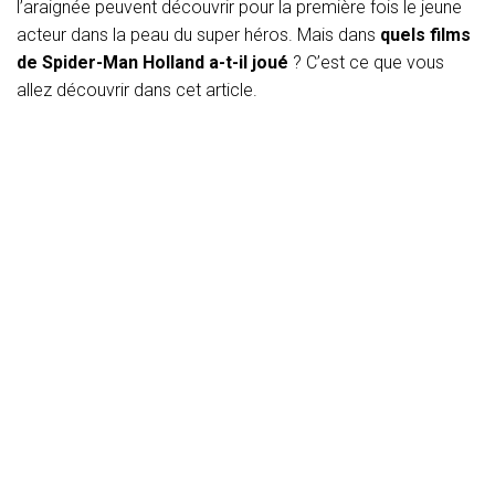
T
l’araignée peuvent découvrir pour la première fois le jeune
I
acteur dans la peau du super héros. Mais dans
quels films
O
de Spider-Man Holland a-t-il joué
? C’est ce que vous
N
allez découvrir dans cet article.