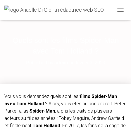
O
U
V
R
I
Quels sont les films Spider-Man
R
/
avec Tom Holland ?
F
E
Published by
admin
on
février 3, 2023
R
M
E
R
L
A
Vous vous demandez quels sont les
films Spider-Man
N
avec Tom Holland
? Alors, vous êtes au bon endroit. Peter
A
V
Parker alias
Spider-Man
, a pris les traits de plusieurs
I
acteurs au fil des années : Tobey Maguire, Andrew Garfield
G
et finalement
Tom Holland
. En 2017, les fans de la saga de
A