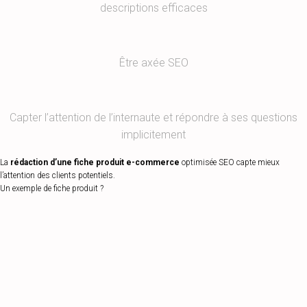
descriptions efficaces
Être axée SEO
Capter l’attention de l’internaute et répondre à ses questions
implicitement
La
rédaction d’une fiche produit
e-commerce
optimisée SEO capte mieux
l’attention des clients potentiels.
Un exemple de fiche produit ?