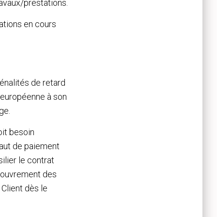
avaux/prestations.
ations en cours
énalités de retard
e européenne à son
ge.
oit besoin
faut de paiement
lier le contrat
recouvrement des
Client dès le