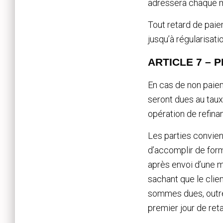
adressera chaque mo
Tout retard de pai
jusqu’à régularisatio
ARTICLE 7 – 
En cas de non paiem
seront dues au taux
opération de refin
Les parties convienn
d’accomplir de form
après envoi d’une mi
sachant que le clie
sommes dues, outre 
premier jour de reta