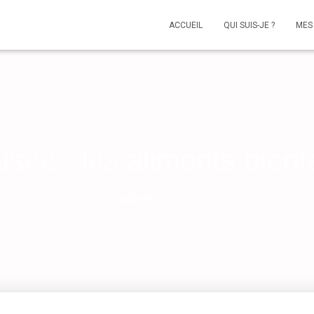
ACCUEIL
QUI SUIS-JE ?
MES
sée : les aliments bienf
Published by
admin
on
janvier 18, 2023