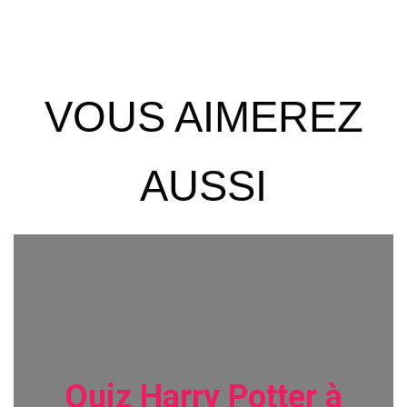
T
I
O
N
VOUS AIMEREZ
AUSSI
Quiz Harry Potter à