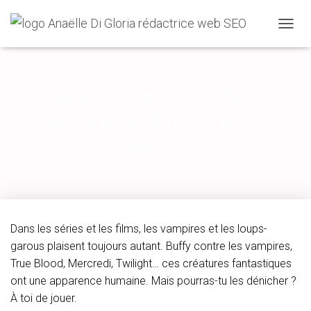
O
U
V
R
I
Vampires et loup-garous dans les
R
/
séries et les films. Le quiz !
F
E
Published by
admin
on
janvier 30, 2023
R
M
E
R
L
A
Dans les séries et les films, les vampires et les loups-
N
garous plaisent toujours autant. Buffy contre les vampires,
A
V
True Blood, Mercredi, Twilight… ces créatures fantastiques
I
ont une apparence humaine. Mais pourras-tu les dénicher ?
G
À toi de jouer.
A