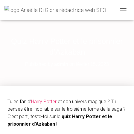
O
U
V
R
I
Quiz Harry Potter et le prisonnier
R
/
d’Azkaban
F
E
Published by
admin
on
février 15, 2023
R
M
E
R
L
A
N
Tu es fan d’
Harry Potter
et son univers magique ? Tu
A
penses être incollable sur le troisième tome de la saga ?
V
C’est parti, teste-toi sur le
quiz Harry Potter et le
I
G
prisonnier d’Azkaban
!
A